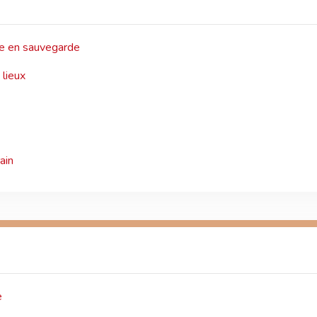
te en sauvegarde
 lieux
ain
e